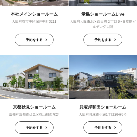
本社メインショールーム
堂島ショールームLive
大阪府堺市中区深井中町3211
大阪府大阪市北区西天満２丁目６−８堂島ビ
ルヂング１階
予約をする
予約をする
京都伏見ショールーム
貝塚岸和田ショールーム
京都府京都市伏見区桃山町西尾24
大阪府貝塚市小瀬1丁目26番8号
予約をする
予約をする