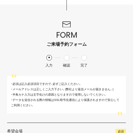
FORM
ご来場予約フォーム
入力
確認
完了
・必須は記入必須項目ですので、必ずご記入ください。
・メールアドレスは正しくご入力下さい。(弊社より返信メールが届きません。)
・半角カナ入力は文字化けの原因となりますので使用しないでください。
・データを送信される際の情報はSSL暗号化通信により保護されますので安心して
ご利用ください。
希望会場
必須